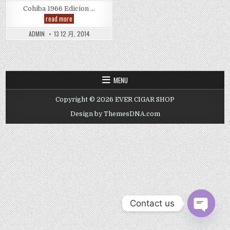
Cohiba 1966 Edicion …
Cohiba
read more
1966
Edicion
ADMIN
13 12 月, 2014
Limitada
2011,
科
伊
巴
(高
希
MENU
霸)
一
九
Copyright © 2026 EVER CIGAR SHOP
六
六
Design by ThemesDNA.com
Contact us
OPEN CHAT