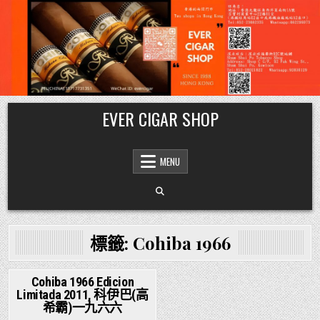
Skip
EVER CIGAR SHOP
to
content
MENU
標籤:
Cohiba 1966
Cohiba 1966 Edicion
Limitada 2011, 科伊巴(高
Posted
希霸)一九六六
in