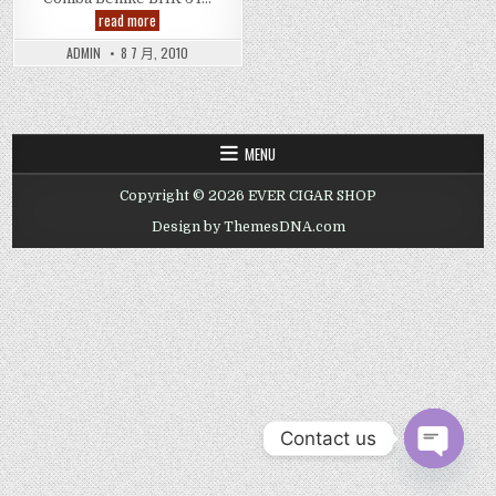
Cohiba
read more
Behike
BHK
ADMIN
8 7 月, 2010
54
科
伊
巴
贝
伊
可
MENU
54
号
雪
Copyright © 2026 EVER CIGAR SHOP
茄
Design by ThemesDNA.com
Contact us
OPEN CHAT