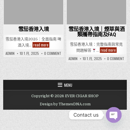
雪茄香港入境
雪茄香港入境｜煙草與酒
類攜帶指南及FAQ
雪茄香港入境2025：全面指南 啤
雪
read more
雪茄香港入境：完整指南與常見
酒入境…
茄
雪
read more
問題解答
…
香
ON
茄
ADMIN
10 1 月, 2025
0 COMMENT
港
雪
香
ON
ADMIN
10 1 月, 2025
0 COMMENT
入
茄
港
雪
境
香
入
茄
港
境
香
入
｜
港
境
煙
入
境
草
｜
與
MENU
煙
酒
草
類
與
攜
Copyright © 2026 EVER CIGAR SHOP
酒
帶
類
指
攜
Design by ThemesDNA.com
南
帶
及
指
FAQ
南
Contact us
及
FAQ
OPEN CHAT