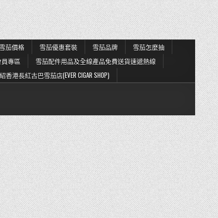
購
物
指
南
｜
價
格、
合
雪茄價格
雪茄優惠套裝
雪茄品牌
雪茄怎麼抽
法
性
會員專區
雪茄配件用品及全線產品免費送貨速遞熱線
與
雪
茄
紹香港長紅古巴雪茄店(EVER CIGAR SHOP)
入
門