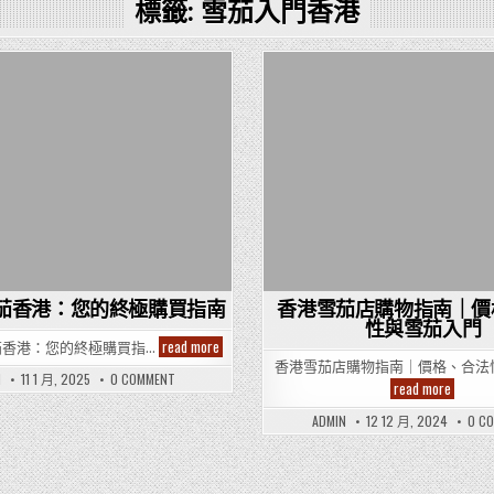
標籤:
雪茄入門香港
Posted
Posted
in
in
ger雪茄香港：您的終極購買指南
香港雪茄店購物指南｜價
性與雪茄入門
Villiger
read more
r雪茄香港：您的終極購買指…
雪
香港雪茄店購物指南｜價格、合法
茄
ON
N
11 1 月, 2025
0 COMMENT
香
香
read more
VILLIGER
港
港：
雪
雪
您
茄
ADMIN
12 12 月, 2024
0 C
茄
的
香
店
港：
終
您
購
極
的
物
購
終
指
買