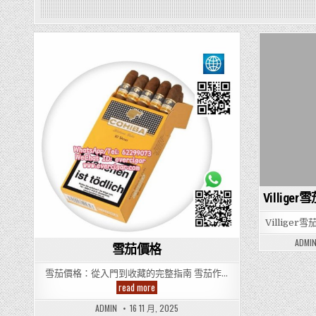
Villi
Villige
ADMI
雪茄價格
雪茄價格：從入門到收藏的完整指南 雪茄作…
雪
read more
茄
價
ADMIN
16 11 月, 2025
格