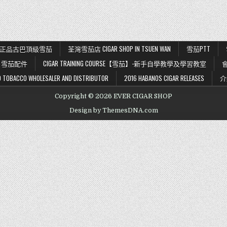
極
南
指
購
｜
南
買
價
指
格、
南
合
法
性
K 56 正品古巴頂級雪茄
荃灣雪茄店 CIGAR SHOP IN TSUEN WAN
雪茄PTT
與
雪
茄
雪茄配件
CIGAR TRAINING COURSE【雪茄】-新手自學教學及學習教室
入
門
BACCO WHOLESALER AND DISTRIBUTOR
2016 HABANOS CIGAR RELEASES
介
Copyright © 2026 EVER CIGAR SHOP
Design by ThemesDNA.com