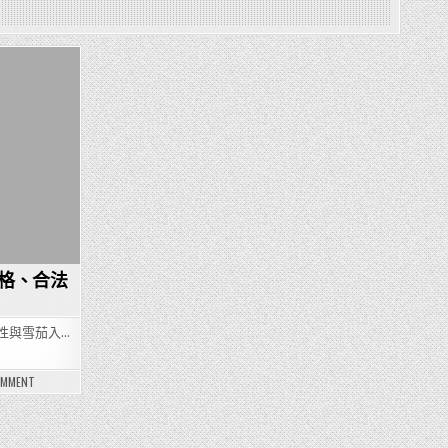
格、合法
性與雪茄入…
ON
OMMENT
香
港
雪
茄
店