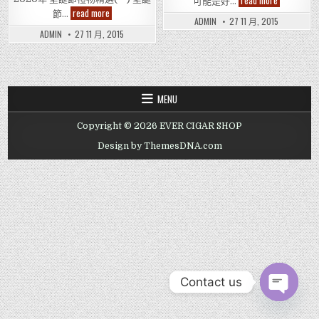
read more
可能是好…
誕
2020
read more
節…
禮
年
ADMIN
27 11 月, 2015
物
聖
ADMIN
27 11 月, 2015
誕
節
禮
物
精
選
(一)
MENU
Copyright © 2026 EVER CIGAR SHOP
Design by ThemesDNA.com
Contact us
OPEN CHAT