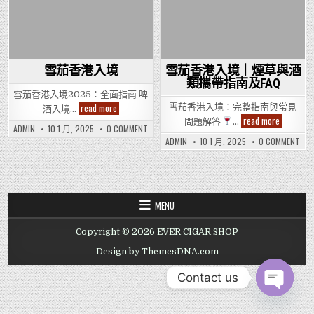
雪茄香港入境
雪茄香港入境｜煙草與酒
類攜帶指南及FAQ
雪茄香港入境2025：全面指南 啤
雪
read more
雪茄香港入境：完整指南與常見
酒入境…
茄
雪
read more
問題解答
…
香
ON
茄
ADMIN
10 1 月, 2025
0 COMMENT
港
雪
香
ON
ADMIN
10 1 月, 2025
0 COMMENT
入
茄
港
雪
境
香
入
茄
港
境
香
入
｜
港
境
煙
入
境
草
｜
與
MENU
煙
酒
草
類
與
攜
Copyright © 2026 EVER CIGAR SHOP
酒
帶
類
指
攜
Design by ThemesDNA.com
南
帶
及
指
FAQ
南
Contact us
及
FAQ
OPEN CHAT