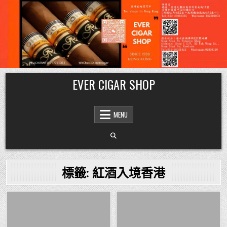
Skip
EVER CIGAR SHOP
to
content
MENU
標籤:
紅酒入境香港
Posted
Posted
in
in