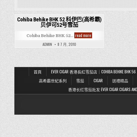
Cohiba Behike BHK 52 科伊巴(高希霸)
贝伊可52号雪茄
Posted
in
Cohiba
read more
Cohiba Behike BHK 52…
Behike
BHK
ADMIN
8 7 月, 2010
52
科
伊
巴
(高
希
霸)
首頁
EVER CIGAR 香港長紅雪茄店｜COHIBA BEHIKE BH
贝
伊
高希霸世紀系列
雪茄
CIGAR
送禮精品
可
52
香港长红雪茄批发 EVER CIGAR CIGARS AND TO
号
雪
茄