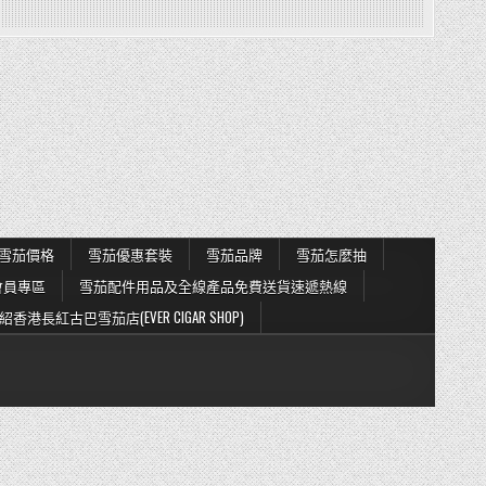
雪茄價格
雪茄優惠套裝
雪茄品牌
雪茄怎麼抽
會員專區
雪茄配件用品及全線產品免費送貨速遞熱線
紹香港長紅古巴雪茄店(EVER CIGAR SHOP)