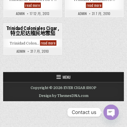
TRINIDAD
Trinidad
read more
read more
ROBUSTOS
Fundadores
T
Cigar
ADMIN
17 12 月, 2013
ADMIN
31 7 月, 2010
特
,
立
特
尼
立
达
尼
Trinidad Coloniales Cigar ,
硬
达
特立尼达殖民地雪茄
Posted
汉
创
T
建
in
雪
雪
Trinidad
read more
Trinidad Colon…
茄
茄
Coloniales
Cigar
ADMIN
31 7 月, 2010
,
特
立
尼
达
殖
民
MENU
地
雪
茄
Copyright © 2026 EVER CIGAR SHOP
Design by ThemesDNA.com
Contact us
OPEN CHAT