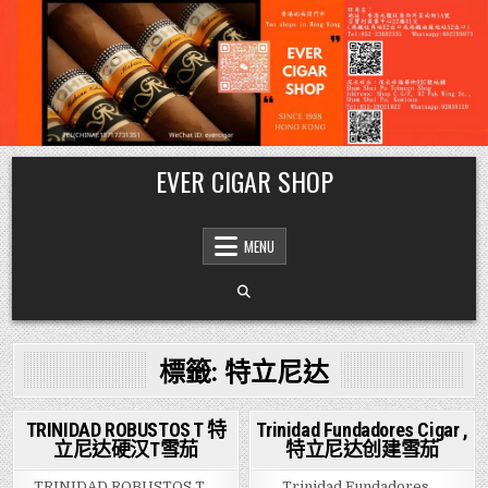
Skip
EVER CIGAR SHOP
to
content
MENU
標籤:
特立尼达
TRINIDAD ROBUSTOS T 特
Trinidad Fundadores Cigar ,
立尼达硬汉T雪茄
特立尼达创建雪茄
Posted
Posted
in
in
TRINIDAD ROBUSTOS T …
Trinidad Fundadores …