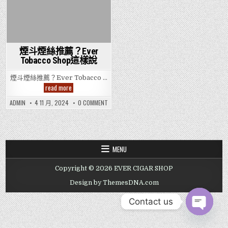
煙斗煙絲推薦？Ever
Tobacco Shop這樣說
煙斗煙絲推薦？Ever Tobacco …
煙
read more
斗
煙
ON
ADMIN
4 11 月, 2024
0 COMMENT
絲
煙
推
斗
薦？
煙
Ever
絲
Tobacco
推
薦？
Shop
EVER
這
MENU
TOBACCO
樣
SHOP
說
這
Copyright © 2026 EVER CIGAR SHOP
樣
說
Design by ThemesDNA.com
Contact us
OPEN CHAT