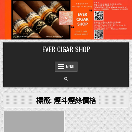
Skip
EVER CIGAR SHOP
to
content
MENU
標籤:
煙斗煙絲價格
Posted
in