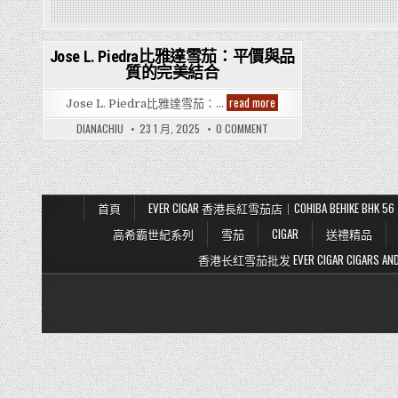
Jose L. Piedra比雅達雪茄：平價與品
質的完美結合
Posted
in
Jose
read more
Jose L. Piedra比雅達雪茄：…
L.
Piedra
ON
DIANACHIU
23 1 月, 2025
0 COMMENT
比
JOSE
雅
L.
達
PIEDRA
雪
比
雅
茄：
達
平
雪
價
首頁
EVER CIGAR 香港長紅雪茄店｜COHIBA BEHIKE BH
茄：
與
平
品
高希霸世紀系列
雪茄
CIGAR
送禮精品
價
質
與
的
品
香港长红雪茄批发 EVER CIGAR CIGARS AND TO
完
質
美
的
結
完
合
美
結
合