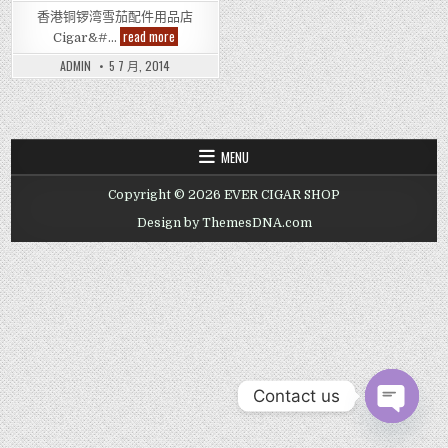
香港铜锣湾雪茄配件用品店
香
read more
Cigar&#…
港
铜
ADMIN
5 7 月, 2014
锣
湾
雪
茄
配
件
用
MENU
品
店
Cigar’s
Copyright © 2026 EVER CIGAR SHOP
accessories
Shop
Design by ThemesDNA.com
in
Causeway
Bay
Contact us
OPEN CHAT