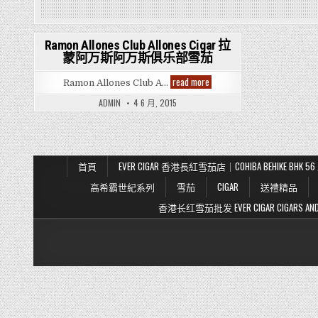
Ramon Allones Club Allones Cigar 拉
蒙阿万斯阿万斯俱乐部雪茄
Posted
in
Ramon
read more
Ramon Allones Club A…
Allones
Club
ADMIN
4 6 月, 2015
Allones
Cigar
拉
蒙
阿
万
斯
首頁
EVER CIGAR 香港長紅雪茄店｜COHIBA BEHIKE BH
阿
万
高希霸世紀系列
雪茄
CIGAR
送禮精品
斯
俱
香港长红雪茄批发 EVER CIGAR CIGARS AND TO
乐
部
雪
茄