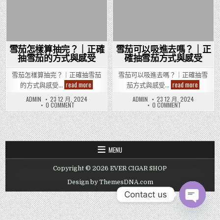
雪茄怎樣算抽完？｜正確
雪茄可以吸進去嗎？｜正
抽雪茄的方式與感受
確抽雪茄方式與感受
雪茄怎樣算抽完？｜正確抽雪茄
雪茄可以吸進去嗎？｜正確抽雪
雪
雪
read more
read more
的方式與感受…
茄方式與感受…
茄
茄
怎
可
ADMIN
23 12 月, 2024
ADMIN
23 12 月, 2024
樣
以
ON
ON
0 COMMENT
0 COMMENT
算
吸
雪
雪
抽
進
茄
茄
完？
去
怎
可
樣
｜
以
嗎？
算
吸
正
｜
抽
進
確
正
完？
去
抽
確
MENU
｜
嗎？
雪
抽
正
｜
茄
雪
確
正
的
茄
Copyright © 2026 EVER CIGAR SHOP
抽
確
方
方
雪
抽
式
式
茄
雪
Design by ThemesDNA.com
與
與
的
茄
感
感
方
方
Contact us
受
受
式
式
與
與
OPEN CHAT
感
感
受
受