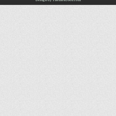
Design by ThemesDNA.com
雪
DE
MONTERREY
茄
雪
濃
茄
度|Hoyo
濃
de
度|HOYO
Monterrey
DE
Epicure
MONTERREY
Especial|Hoyo
EPICURE
de
ESPECIAL|HOYO
Monterrey
DE
habana|
MONTERREY
幼
HABANA|
雪
幼
雪
茄
茄