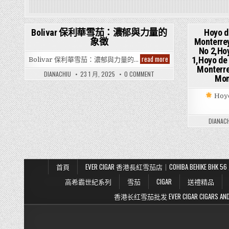
Bolivar 保利華雪茄：濃郁與力量的
Hoyo 
象徵
Monterre
Posted
Pos
No 2,Ho
in
in
Bolivar
read more
1,Hoyo d
Bolivar 保利華雪茄：濃郁與力量的…
保
Monterre
利
ON
DIANACHIU
23 1 月, 2025
0 COMMENT
華
Mon
BOLIVAR
雪
保
茄：
利
Ho
濃
華
雪
郁
茄：
與
濃
力
DIANAC
郁
量
與
的
力
象
量
徵
的
象
徵
首頁
EVER CIGAR 香港長紅雪茄店｜COHIBA BEHIKE BH
高希霸世紀系列
雪茄
CIGAR
送禮精品
香港长红雪茄批发 EVER CIGAR CIGARS AND TO