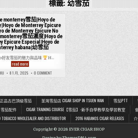
標籤:
幼雪茄
de monterrey雪茄|Hoyo de
y|Hoyo de Monterrey Epicure
ted
yo de Monterrey Epicure No
e monterrey雪茄濃度|Hoyo de
y Epicure Especial|Hoyo de
terrey habana|幼雪茄
yo好友雪茄的魅力與品味
H…
Hoyo
read more
de
monterrey
ON
HIU
8 1 月, 2025
0 COMMENT
雪
HOYO
茄|Hoyo
DE
de
MONTERREY
Monterrey|Hoyo
雪
de
茄|HOYO
DE
Monterrey
MONTERREY|HOYO
Epicure
K 56 正品古巴頂級雪茄
荃灣雪茄店 CIGAR SHOP IN TSUEN WAN
雪茄PTT
DE
No
MONTERREY
2,Hoyo
雪茄配件
CIGAR TRAINING COURSE【雪茄】-新手自學教學及學習教室
EPICURE
de
NO
Monterrey
2,HOYO
BACCO WHOLESALER AND DISTRIBUTOR
2016 HABANOS CIGAR RELEASES
介
Epicure
DE
No
MONTERREY
1,Hoyo
EPICURE
Copyright © 2026 EVER CIGAR SHOP
de
NO
monterrey
1,HOYO