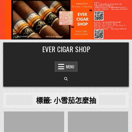
Skip
EVER CIGAR SHOP
to
content
MENU
標籤:
小雪茄怎麼抽
Posted
Posted
in
in