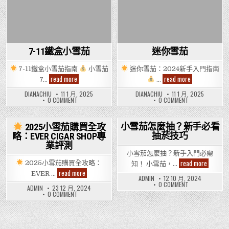
7-11鐵盒小雪茄
迷你雪茄
7-11鐵盒小雪茄指南
小雪茄
迷你雪茄：2024新手入門指南
7-
迷
read more
read more
7…
…
11
你
鐵
雪
DIANACHIU
11 1 月, 2025
DIANACHIU
11 1 月, 2025
盒
茄
ON
ON
0 COMMENT
0 COMMENT
小
7-
迷
雪
11
你
茄
鐵
雪
盒
茄
小雪茄怎麼抽？新手必看
2025小雪茄購買全攻
小
抽菸技巧
略：EVER CIGAR SHOP專
Posted
雪
Posted
茄
業評測
in
in
小雪茄怎麼抽？新手入門必需
小
read more
2025小雪茄購買全攻略：
知！ 小雪茄，…
雪
read more
EVER …
茄
ADMIN
12 10 月, 2024
2025
怎
ON
0 COMMENT
小
ADMIN
23 12 月, 2024
麼
小
雪
ON
0 COMMENT
抽？
雪
茄
新
茄
購
2025
怎
手
買
小
麼
必
雪
全
抽？
看
茄
攻
新
抽