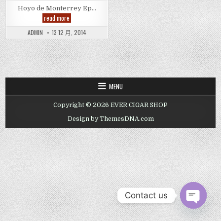
Hoyo de Monterrey Ep…
Hoyo
read more
de
Monterrey
ADMIN
13 12 月, 2014
Epicure
No.2
Cigar
,
奥
约.
德.
蒙
MENU
特
雷
贵
Copyright © 2026 EVER CIGAR SHOP
族
2
号
Design by ThemesDNA.com
雪
茄
Contact us
OPEN CHAT