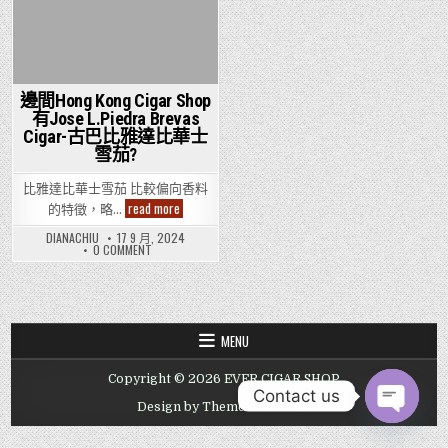
邊間Hong Kong Cigar Shop
有Jose L.Piedra Brevas
Cigar-古巴比雅達比華士
雪茄?
比雅達比華士雪茄 比較偏向香料
邊
read more
的特徵，略…
間
Hong
DIANACHIU
17 9 月, 2024
Kong
ON
0 COMMENT
Cigar
邊
Shop
間
有
HONG
KONG
Jose
CIGAR
L.Piedra
SHOP
Brevas
有
Cigar-
MENU
JOSE
古
L.PIEDRA
巴
BREVAS
比
Copyright © 2026 EVER CIGAR SHOP
CIGAR-
雅
古
Contact us
達
巴
Design by ThemesDNA.com
比
比
華
OPEN CHAT
雅
士
達