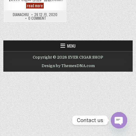
高
read more
希
霸
DIANACHIU
26 12 月, 2020
導
ON
0 COMMENT
師
高
雪
希
茄
霸
Cohiba
導
師
Esplendidos
雪
Cigar
茄
MENU
COHIBA
ESPLENDIDOS
CIGAR
Copyright © 2026 EVER CIGAR SHOP
Design by ThemesDNA.com
Contact us
OPEN CHAT