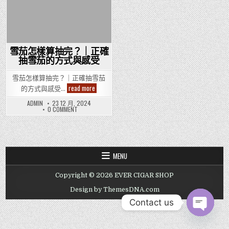
雪茄怎樣算抽完？｜正確
抽雪茄的方式與感受
雪茄怎樣算抽完？｜正確抽雪茄
雪
read more
的方式與感受…
茄
怎
ADMIN
23 12 月, 2024
樣
ON
0 COMMENT
算
雪
抽
茄
完？
怎
樣
｜
算
正
抽
確
完？
抽
MENU
｜
雪
正
茄
確
的
Copyright © 2026 EVER CIGAR SHOP
抽
方
雪
式
茄
Design by ThemesDNA.com
與
的
感
方
Contact us
受
式
與
OPEN CHAT
感
受