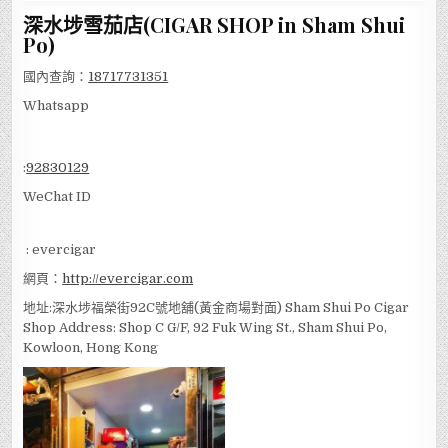
深水埗雪茄店(CIGAR SHOP in Sham Shui
Po)
國內查詢：
18717731351
Whatsapp
:
92830129
WeChat ID
: evercigar
網頁：
http://evercigar.com
地址:深水埗福榮街92C號地舖(黃金商場對面) Sham Shui Po Cigar
Shop Address: Shop C G/F, 92 Fuk Wing St., Sham Shui Po,
Kowloon, Hong Kong