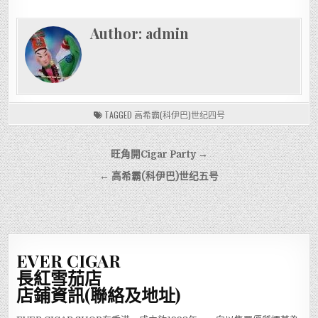
Author:
admin
TAGGED
高希霸(科伊巴)世纪四号
文
旺角開Cigar Party →
章
← 高希霸(科伊巴)世纪五号
導
覽
EVER CIGAR
長紅雪茄店
店鋪資訊(聯絡及地址)