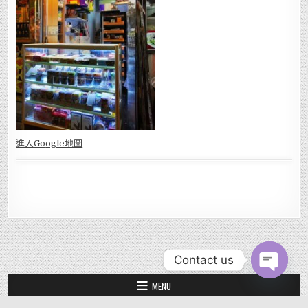
進入Go
ogle地圖
Contact us
OPEN CHAT
MENU