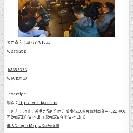
國內查詢：
18717731351
Whatsapp
:
62299073
WeChat ID
: evercigar
網頁：
http://evercigar.com
旺角店： 地址：香港九龍旺角西洋菜南街1A號百寶利商業中心22樓01
室(港鐵旺角站E2出口或港鐵油麻地站A2出口)
進入Google Map
檢視較大的地圖