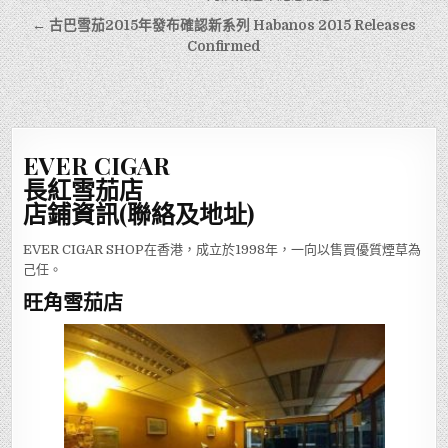
章
← 古巴雪茄2015年發布確認新系列 Habanos 2015 Releases
導
Confirmed
覽
EVER CIGAR
長紅雪茄店
店鋪資訊(聯絡及地址)
EVER CIGAR SHOP在香港，成立於1998年，一向以售買優質煙草為
己任。
旺角雪茄店