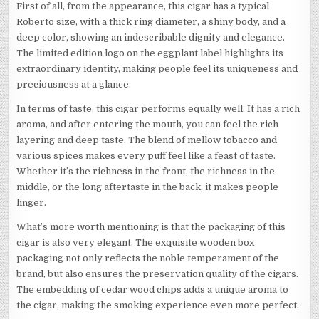
First of all, from the appearance, this cigar has a typical
Roberto size, with a thick ring diameter, a shiny body, and a
deep color, showing an indescribable dignity and elegance.
The limited edition logo on the eggplant label highlights its
extraordinary identity, making people feel its uniqueness and
preciousness at a glance.
In terms of taste, this cigar performs equally well. It has a rich
aroma, and after entering the mouth, you can feel the rich
layering and deep taste. The blend of mellow tobacco and
various spices makes every puff feel like a feast of taste.
Whether it’s the richness in the front, the richness in the
middle, or the long aftertaste in the back, it makes people
linger.
What’s more worth mentioning is that the packaging of this
cigar is also very elegant. The exquisite wooden box
packaging not only reflects the noble temperament of the
brand, but also ensures the preservation quality of the cigars.
The embedding of cedar wood chips adds a unique aroma to
the cigar, making the smoking experience even more perfect.