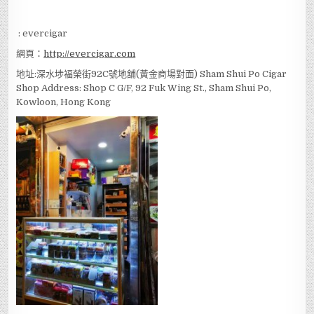
: evercigar
網頁：
http://evercigar.com
地址:深水埗福榮街92C號地舖(黃金商場對面) Sham Shui Po Cigar
Shop Address: Shop C G/F, 92 Fuk Wing St., Sham Shui Po,
Kowloon, Hong Kong