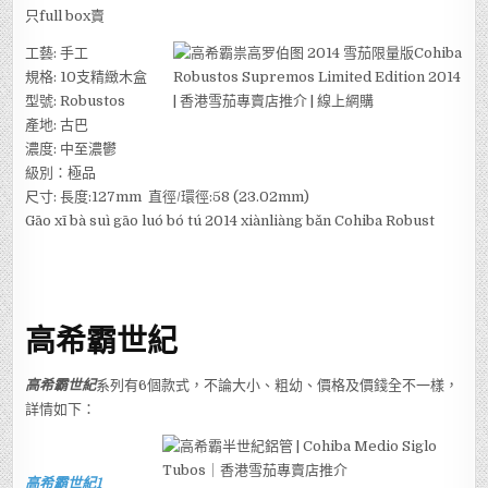
只full box賣
工藝: 手工
規格: 10支精緻木盒
型號: Robustos
產地: 古巴
濃度: 中至濃鬱
級別：極品
尺寸: 長度:127mm 直徑/環徑:58 (23.02mm)
Gāo xī bà suì gāo luó bó tú 2014 xiànliàng bǎn Cohiba Robust
高希霸世紀
高希霸世紀
系列有6個款式，不論大小、粗幼、價格及價錢全不一樣，
詳情如下：
高希霸世紀1