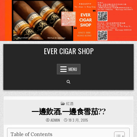
Skip
EVER CIGAR SHOP
to
content
MENU
POSTED
紅酒
IN
一邊飲酒,一邊食雪茄??
ADMIN
19 3 月, 2015
Table of Contents