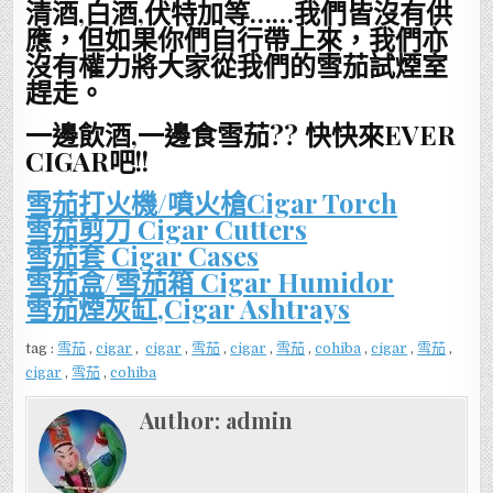
清酒,白酒,伏特加等……我們皆沒有供
應，但如果你們自行帶上來，我們亦
沒有權力將大家從我們的雪茄試煙室
趕走。
一邊飲酒,一邊食雪茄?? 快快來EVER
CIGAR吧!!
雪茄打火機/噴火槍Cigar Torch
雪茄剪刀 Cigar Cutters
雪茄套 Cigar Cases
雪茄盒/雪茄箱 Cigar Humidor
雪茄煙灰缸,Cigar Ashtrays
tag :
雪茄
,
cigar
,
cigar
,
雪茄
,
cigar
,
雪茄
,
cohiba
,
cigar
,
雪茄
,
cigar
,
雪茄
,
cohiba
Author:
admin