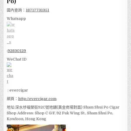
Po)
國內查詢：
18717731351
Whatsapp
:
92830129
WeChat ID
: evercigar
網頁：
http://evercigar.com
地址:深水埗福榮街92C號地舖(黃金商場對面) Sham Shui Po Cigar
Shop Address: Shop C G/F, 92 Fuk Wing St., Sham Shui Po,
Kowloon, Hong Kong