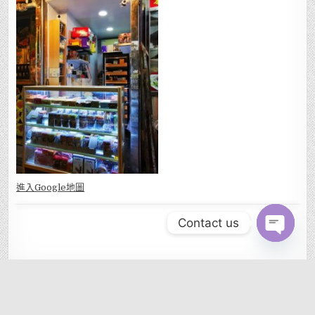
進入Go
ogle地圖
Contact us
OPEN CHAT