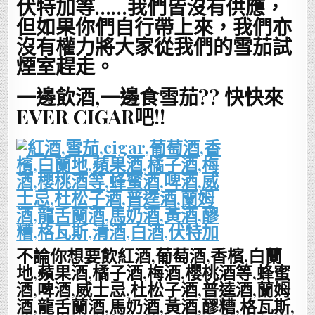
伏特加等……我們皆沒有供應，
但如果你們自行帶上來，我們亦
沒有權力將大家從我們的雪茄試
煙室趕走。
一邊飲酒,一邊食雪茄?? 快快來
EVER CIGAR吧!!
不論你想要飲紅酒,葡萄酒,香檳,白蘭
地,蘋果酒,橘子酒,梅酒,櫻桃酒等,蜂蜜
酒,啤酒,威士忌,杜松子酒,普逵酒,蘭姆
酒,龍舌蘭酒,馬奶酒,黃酒,醪糟,格瓦斯,