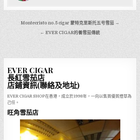
文
Montecristo no.5 cigar 蒙特克里斯托五号雪茄 →
章
← EVER CIGAR的養雪茄傳統
導
覽
EVER CIGAR
長紅雪茄店
店鋪資訊(聯絡及地址)
EVER CIGAR SHOP在香港，成立於1998年，一向以售買優質煙草為
己任。
旺角雪茄店