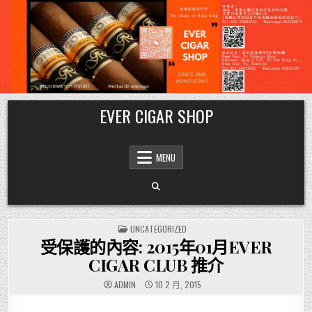
Skip
EVER CIGAR SHOP
to
content
MENU
POSTED
UNCATEGORIZED
IN
受保護的內容: 2015年01月EVER
CIGAR CLUB 推介
ADMIN
10 2 月, 2015