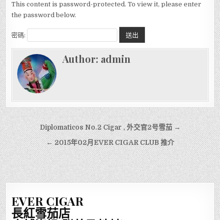
This content is password-protected. To view it, please enter
the password below.
密碼:
Author:
admin
文
Diplomaticos No.2 Cigar , 外交官2号雪茄 →
章
← 2015年02月EVER CIGAR CLUB 推介
導
覽
EVER CIGAR
長紅雪茄店