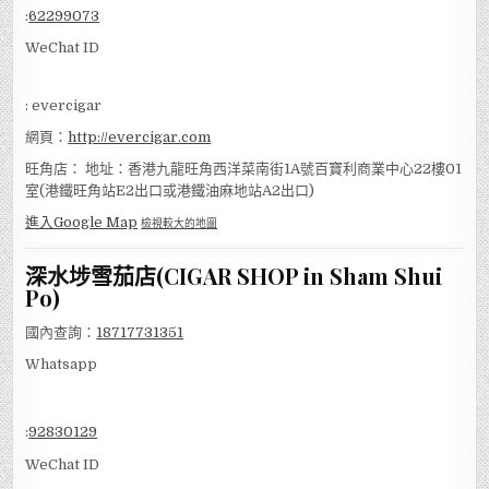
:
62299073
WeChat ID
: evercigar
網頁：
http://evercigar.com
旺角店： 地址：香港九龍旺角西洋菜南街1A號百寶利商業中心22樓01
室(港鐵旺角站E2出口或港鐵油麻地站A2出口)
進入Google Map
檢視較大的地圖
深水埗雪茄店(CIGAR SHOP in Sham Shui
Po)
國內查詢：
18717731351
Whatsapp