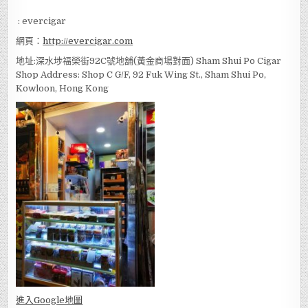
:
92830129
WeChat ID
: evercigar
網頁：
http://evercigar.com
地址:深水埗福榮街92C號地舖(黃金商場對面) Sham Shui Po Cigar
Shop Address: Shop C G/F, 92 Fuk Wing St., Sham Shui Po,
Kowloon, Hong Kong