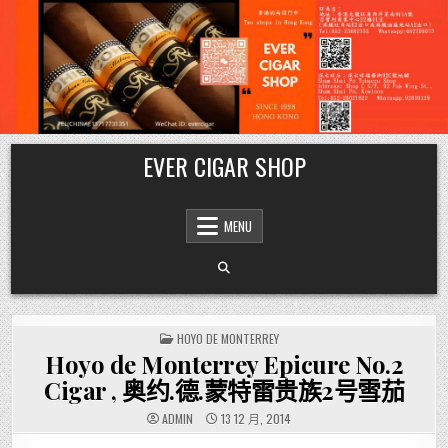
Skip
EVER CIGAR SHOP
to
content
MENU
POSTED
HOYO DE MONTERREY
IN
Hoyo de Monterrey Epicure No.2
Cigar , 奥约.德.蒙特雷贵族2号雪茄
ADMIN
13 12 月, 2014