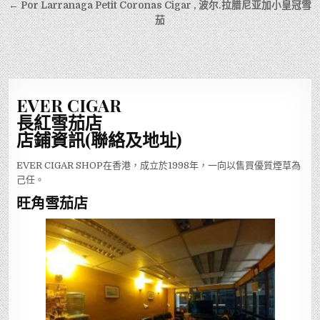
章
← Por Larranaga Petit Coronas Cigar , 波尔.拉腊尼亚加小皇冠雪
導
茄
覽
EVER CIGAR
長紅雪茄店
店鋪資訊(聯絡及地址)
EVER CIGAR SHOP在香港，成立於1998年，一向以售買優質煙草為
己任。
旺角雪茄店