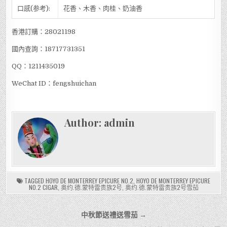
口感(参考):
花香、木香、肉桂、奶油香
香港訂購：28021198
國內查詢：18717731351
QQ：1211435019
WeChat ID：fengshuichan
Author:
admin
TAGGED
HOYO DE MONTERREY EPICURE NO.2
,
HOYO DE MONTERREY EPICURE
NO.2 CIGAR
,
奥约.德.蒙特雷贵族2号
,
奥约.德.蒙特雷贵族2号雪茄
文
中秋節送禮送雪茄 →