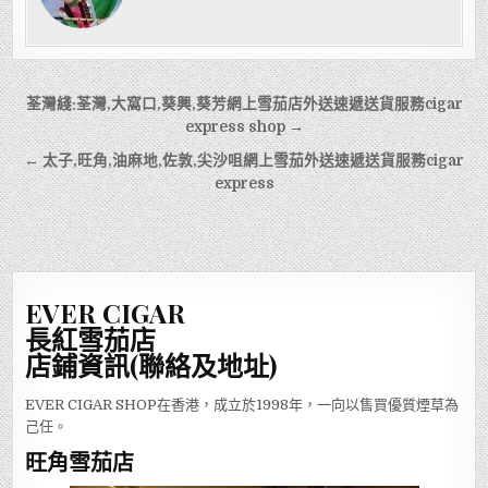
文
荃灣綫:荃灣,大窩口,葵興,葵芳網上雪茄店外送速遞送貨服務cigar
章
express shop →
導
← 太子,旺角,油麻地,佐敦,尖沙咀網上雪茄外送速遞送貨服務cigar
express
覽
EVER CIGAR
長紅雪茄店
店鋪資訊(聯絡及地址)
EVER CIGAR SHOP在香港，成立於1998年，一向以售買優質煙草為
己任。
旺角雪茄店