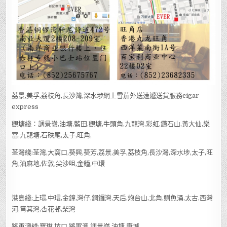
荔景,美孚,荔枝角,長沙灣,深水埗網上雪茄外送速遞送貨服務cigar
express
觀塘綫：調景嶺,油塘,藍田,觀塘,牛頭角,九龍灣,彩虹,鑽石山,黃大仙,樂
富,九龍塘,石硤尾,太子,旺角,
荃灣綫:荃灣,大窩口,葵興,葵芳,荔景,美孚,荔枝角,長沙灣,深水埗,太子,旺
角,油麻地,佐敦,尖沙咀,金鐘,中環
港島綫;上環,中環,金鐘,灣仔,銅鑼灣,天后,炮台山,北角,鰂魚涌,太古,西灣
河,筲箕灣,杏花邨,柴灣
將軍澳綫:寶琳,坑口,將軍澳,調景嶺,油塘,康城