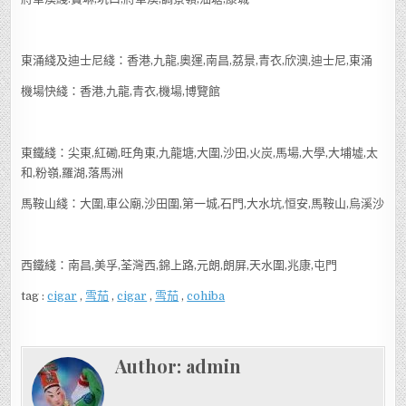
東涌綫及迪士尼綫：香港,九龍,奧運,南昌,荔景,青衣,欣澳,迪士尼,東涌
機場快綫：香港,九龍,青衣,機場,博覽館
東鐵綫：尖東,紅磡,旺角東,九龍塘,大圍,沙田,火炭,馬場,大學,大埔墟,太
和,粉嶺,羅湖,落馬洲
馬鞍山綫：大圍,車公廟,沙田圍,第一城,石門,大水坑,恒安,馬鞍山,烏溪沙
西鐵綫：南昌,美孚,荃灣西,錦上路,元朗,朗屏,天水圍,兆康,屯門
tag :
cigar
,
雪茄
,
cigar
,
雪茄
,
cohiba
Author:
admin