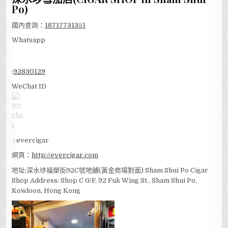
Po)
國內查詢：
18717731351
Whatsapp
:
92830129
WeChat ID
: evercigar
網頁：
http://evercigar.com
地址:深水埗福榮街92C號地舖(黃金商場對面) Sham Shui Po Cigar
Shop Address: Shop C G/F, 92 Fuk Wing St., Sham Shui Po,
Kowloon, Hong Kong