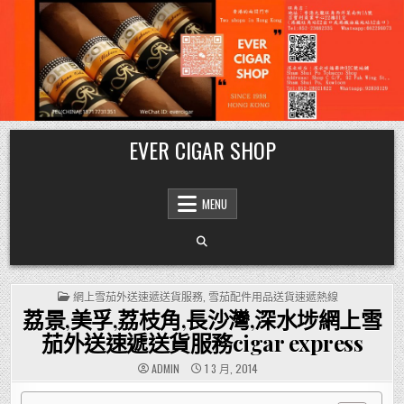
Skip
EVER CIGAR SHOP
to
content
MENU
POSTED
網上雪茄外送速遞送貨服務
,
雪茄配件用品送貨速遞熱線
IN
荔景,美孚,荔枝角,長沙灣,深水埗網上雪
茄外送速遞送貨服務cigar express
ADMIN
1 3 月, 2014