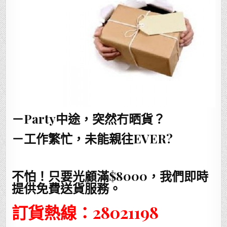
－Party中途，突然冇晒貨？
－工作繁忙，未能親往EVER?
不怕！只要光顧滿$8000，我們即時
提供免費送貨服務。
訂貨熱線：28021198