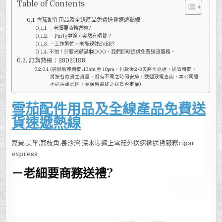
Table of Contents
雪茄配件用品及全線產品免費送貨速遞熱線
－老細要商務送禮?
－Party中途，突然冇晒貨？
－工作繁忙，未能親往EVER?
不怕！只要光顧滿$8000，我們即時提供免費送貨服務。
訂貨熱線：28021198
(速遞服務時間:10am 至 10pm，付款後2-3天將可送達，送貨時間，
將按各款貨之貨量，將有不同之時間安排，歡迎致電查詢，本公司暫
不送往離島區，並保留最終之送貨否定權)
雪茄配件用品及全線產品免費送
貨速遞熱線
荔景,美孚,荔枝角,長沙灣,深水埗網上雪茄外送速遞送貨服務cigar
express
－老細要商務送禮?