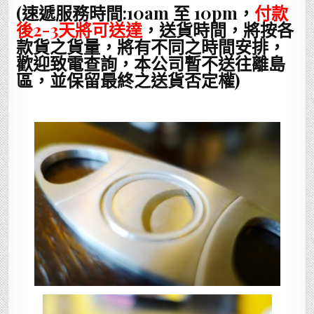
(速遞服務時間:10am 至 10pm，
付款
後2-3天將可送達
，送貨時間，將按各
款貨之貨量，將有不同之時間安排，
歡迎致電查詢，本公司暫不送往離島
區，並保留最終之送貨否定權)