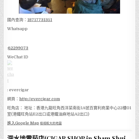
國內查詢：
18717731351
Whatsapp
:
62299073
WeChat ID
: evercigar
網頁：
http://evercigar.com
旺角店： 地址：香港九龍旺角西洋菜南街1A號百寶利商業中心22樓01
室(港鐵旺角站E2出口或港鐵油麻地站A2出口)
進入Google Map
檢視較大的地圖
深水埗雪茄店(CIGAR SHOP in Sham Shui