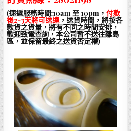
(速遞服務時間:10am 至 10pm，
付款
後2-3天將可送達
，送貨時間，將按各
款貨之貨量，將有不同之時間安排，
歡迎致電查詢，本公司暫不送往離島
區，並保留最終之送貨否定權)