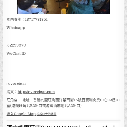
國內查詢：
18717731351
Whatsapp
:
62299073
WeChat ID
: evercigar
網頁：
http://evercigar.com
旺角店： 地址：香港九龍旺角西洋菜南街1A號百寶利商業中心22樓01
室(港鐵旺角站E2出口或港鐵油麻地站A2出口)
進入Google Map
檢視較大的地圖