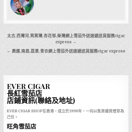
文
太古,西灣河,筲箕灣,杏花邨,柴灣網上雪茄外送速遞送貨服務cigar
章
express →
導
← 奧運,南昌,荔景,青衣網上雪茄外送速遞送貨服務cigar express
覽
EVER CIGAR
長紅雪茄店
店鋪資訊(聯絡及地址)
EVER CIGAR SHOP在香港，成立於1998年，一向以售買優質煙草為
己任。
旺角雪茄店