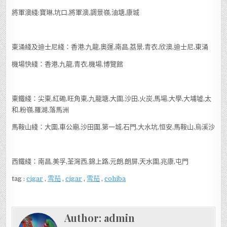
將軍澳綫:寶琳,坑口,將軍澳,調景嶺,油塘,康城
東涌綫及迪士尼綫：香港,九龍,奧運,南昌,荔景,青衣,欣澳,迪士尼,東涌
機場快綫：香港,九龍,青衣,機場,博覽館
東鐵綫：尖東,紅磡,旺角東,九龍塘,大圍,沙田,火炭,馬場,大學,大埔墟,太
和,粉嶺,羅湖,落馬洲
馬鞍山綫：大圍,車公廟,沙田圍,第一城,石門,大水坑,恒安,馬鞍山,烏溪沙
西鐵綫：南昌,美孚,荃灣西,錦上路,元朗,朗屏,天水圍,兆康,屯門
tag :
cigar
,
雪茄
,
cigar
,
雪茄
,
cohiba
Author:
admin