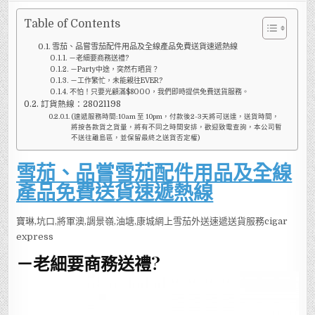
Table of Contents
雪茄、品嘗雪茄配件用品及全線產品免費送貨速遞熱線
－老細要商務送禮?
－Party中途，突然冇晒貨？
－工作繁忙，未能親往EVER?
不怕！只要光顧滿$8000，我們即時提供免費送貨服務。
訂貨熱線：28021198
(速遞服務時間:10am 至 10pm，付款後2-3天將可送達，送貨時間，
將按各款貨之貨量，將有不同之時間安排，歡迎致電查詢，本公司暫
不送往離島區，並保留最終之送貨否定權)
雪茄、品嘗雪茄配件用品及全線
產品免費送貨速遞熱線
寶琳,坑口,將軍澳,調景嶺,油塘,康城網上雪茄外送速遞送貨服務cigar
express
－老細要商務送禮?