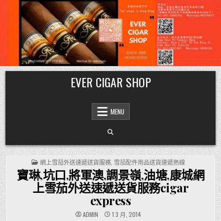
Skip
EVER CIGAR SHOP
to
content
MENU
POSTED
網上雪茄外送速遞送貨服務
,
雪茄配件用品送貨速遞熱線
IN
寶琳,坑口,將軍澳,調景嶺,油塘,康城網
上雪茄外送速遞送貨服務cigar
express
ADMIN
1 3 月, 2014