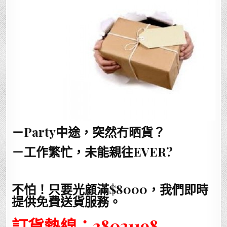
－Party中途，突然冇晒貨？
－工作繁忙，未能親往EVER?
不怕！只要光顧滿$8000，我們即時
提供免費送貨服務。
訂貨熱線：28021198