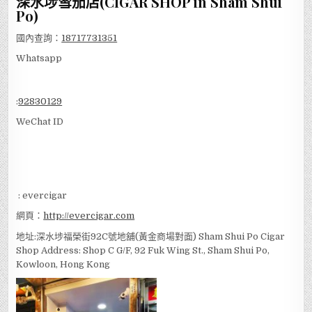
深水埗雪茄店(CIGAR SHOP in Sham Shui
Po)
國內查詢：
18717731351
Whatsapp
:
92830129
WeChat ID
: evercigar
網頁：
http://evercigar.com
地址:深水埗福榮街92C號地舖(黃金商場對面) Sham Shui Po Cigar
Shop Address: Shop C G/F, 92 Fuk Wing St., Sham Shui Po,
Kowloon, Hong Kong