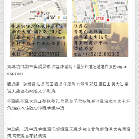
寶琳,坑口,將軍澳,調景嶺,油塘,康城網上雪茄外送速遞送貨服務cigar
express
觀塘綫：調景嶺,油塘,藍田,觀塘,牛頭角,九龍灣,彩虹,鑽石山,黃大仙,樂
富,九龍塘,石硤尾,太子,旺角,
荃灣綫:荃灣,大窩口,葵興,葵芳,荔景,美孚,荔枝角,長沙灣,深水埗,太子,旺
角,油麻地,佐敦,尖沙咀,金鐘,中環
港島綫;上環,中環,金鐘,灣仔,銅鑼灣,天后,炮台山,北角,鰂魚涌,太古,西灣
河,筲箕灣,杏花邨,柴灣