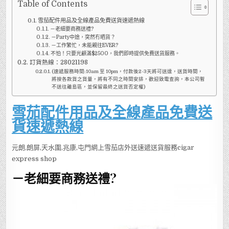
Table of Contents
雪茄配件用品及全線產品免費送貨速遞熱線
－老細要商務送禮?
－Party中途，突然冇晒貨？
－工作繁忙，未能親往EVER?
不怕！只要光顧滿$2500，我們即時提供免費送貨服務。
訂貨熱線：28021198
(速遞服務時間:10am 至 10pm，付款後2-3天將可送達，送貨時間，
將按各款貨之貨量，將有不同之時間安排，歡迎致電查詢，本公司暫
不送往離島區，並保留最終之送貨否定權)
雪茄配件用品及全線產品免費送
貨速遞熱線
元朗,朗屏,天水圍,兆康,屯門網上雪茄店外送速遞送貨服務cigar
express shop
－老細要商務送禮?