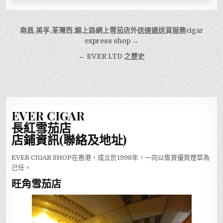
文
南昌,美孚,荃灣西,錦上路網上雪茄店外送速遞送貨服務cigar
章
express shop →
導
← EVER LTD 之歷史
覽
EVER CIGAR
長紅雪茄店
店鋪資訊(聯絡及地址)
EVER CIGAR SHOP在香港，成立於1998年，一向以售買優質煙草為
己任。
旺角雪茄店