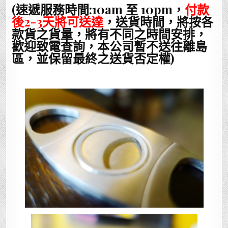
(速遞服務時間:10am 至 10pm，
付款
後2-3天將可送達
，送貨時間，將按各
款貨之貨量，將有不同之時間安排，
歡迎致電查詢，本公司暫不送往離島
區，並保留最終之送貨否定權)