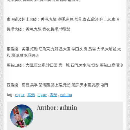
東涌綫及迪士尼綫：香港,九龍,奧運,南昌,荔景,青衣,欣澳,迪士尼,東涌
機場快綫：香港,九龍,青衣,機場,博覽館
東鐵綫：尖東,紅磡,旺角東,九龍塘,大圍,沙田,火炭,馬場,大學,大埔墟,太
和,粉嶺,羅湖,落馬洲
馬鞍山綫：大圍,車公廟,沙田圍,第一城,石門,大水坑,恒安,馬鞍山,烏溪沙
西鐵綫：南昌,美孚,荃灣西,錦上路,元朗,朗屏,天水圍,兆康,屯門
tag :
cigar
,
雪茄
,
cigar
,
雪茄
,
cohiba
Author:
admin