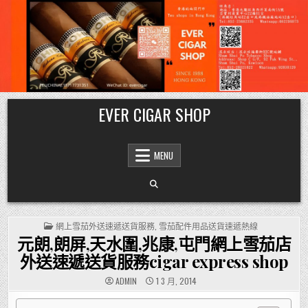
Skip
EVER CIGAR SHOP
to
content
MENU
POSTED
網上雪茄外送速遞送貨服務
,
雪茄配件用品送貨速遞熱線
IN
元朗,朗屏,天水圍,兆康,屯門網上雪茄店
外送速遞送貨服務cigar express shop
ADMIN
1 3 月, 2014