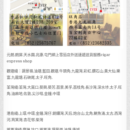
元朗,朗屏,天水圍,兆康,屯門網上雪茄店外送速遞送貨服務cigar
express shop
觀塘綫：調景嶺,油塘,藍田,觀塘,牛頭角,九龍灣,彩虹,鑽石山,黃大仙,樂
富,九龍塘,石硤尾,太子,旺角,
荃灣綫:荃灣,大窩口,葵興,葵芳,荔景,美孚,荔枝角,長沙灣,深水埗,太子,旺
角,油麻地,佐敦,尖沙咀,金鐘,中環
港島綫;上環,中環,金鐘,灣仔,銅鑼灣,天后,炮台山,北角,鰂魚涌,太古,西灣
河,筲箕灣,杏花邨,柴灣
將軍澳綫:寶琳,坑口,將軍澳,調景嶺,油塘,康城