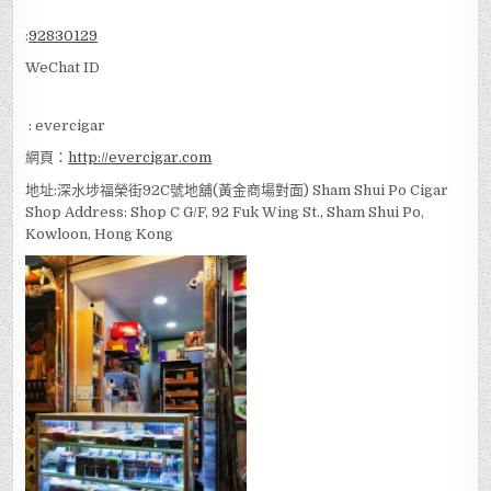
Po)
國內查詢：
18717731351
Whatsapp
:
92830129
WeChat ID
: evercigar
網頁：
http://evercigar.com
地址:深水埗福榮街92C號地舖(黃金商場對面) Sham Shui Po Cigar
Shop Address: Shop C G/F, 92 Fuk Wing St., Sham Shui Po,
Kowloon, Hong Kong