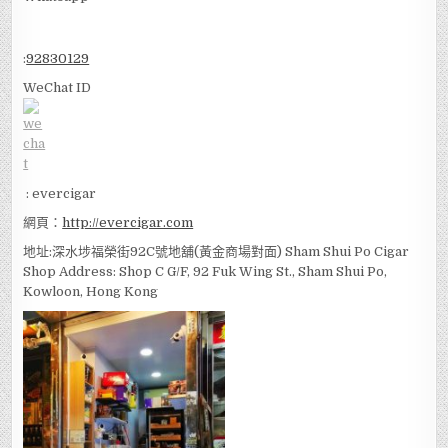
國內查詢：
18717731351
Whatsapp
:
92830129
WeChat ID
: evercigar
網頁：
http://evercigar.com
地址:深水埗福榮街92C號地舖(黃金商場對面) Sham Shui Po Cigar
Shop Address: Shop C G/F, 92 Fuk Wing St., Sham Shui Po,
Kowloon, Hong Kong