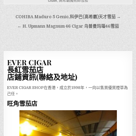
CIGAR
,
高希霸魔術師雪茄
文
COHIBA Maduro 5 Genio,科伊巴(高希霸)天才雪茄 →
章
← H. Upmann Magnum 46 Cigar 乌普曼玛瑙46雪茄
導
覽
EVER CIGAR
長紅雪茄店
店鋪資訊(聯絡及地址)
EVER CIGAR SHOP在香港，成立於1998年，一向以售買優質煙草為
己任。
旺角雪茄店