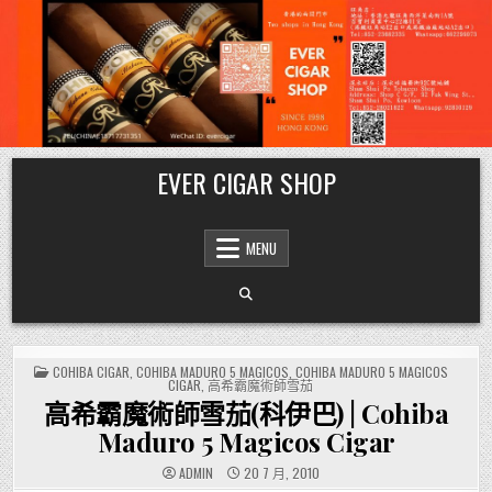
Skip
EVER CIGAR SHOP
to
content
MENU
POSTED
COHIBA CIGAR
,
COHIBA MADURO 5 MAGICOS
,
COHIBA MADURO 5 MAGICOS
IN
CIGAR
,
高希霸魔術師雪茄
高希霸魔術師雪茄(科伊巴) | Cohiba
Maduro 5 Magicos Cigar
ADMIN
20 7 月, 2010