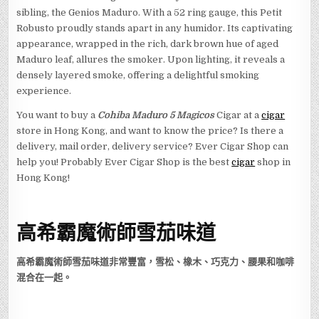
sibling, the Genios Maduro. With a 52 ring gauge, this Petit
Robusto proudly stands apart in any humidor. Its captivating
appearance, wrapped in the rich, dark brown hue of aged
Maduro leaf, allures the smoker. Upon lighting, it reveals a
densely layered smoke, offering a delightful smoking
experience.
You want to buy a
Cohiba Maduro 5 Magicos
Cigar at a
cigar
store in Hong Kong, and want to know the price? Is there a
delivery, mail order, delivery service? Ever Cigar Shop can
help you! Probably Ever Cigar Shop is the best
cigar
shop in
Hong Kong!
高希霸魔術師雪茄味道
高希霸魔術師雪茄味道非常豐富，雪松、橡木、巧克力、腰果和咖啡
混合在一起。