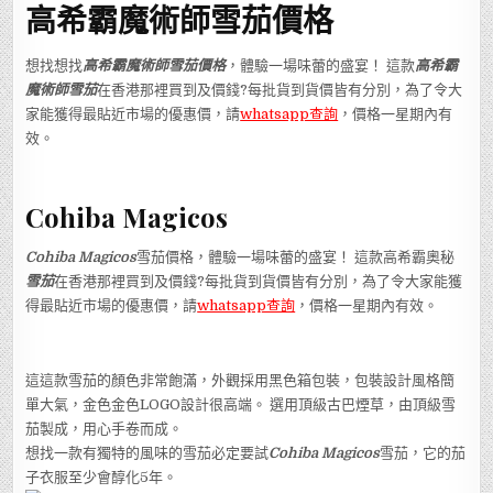
高希霸魔術師雪茄價格
想找想找
高希霸魔術師雪茄
價格
，體驗一場味蕾的盛宴！ 這款
高希霸
魔術師雪茄
在香港那裡買到及價錢?每批貨到貨價皆有分別，為了令大
家能獲得最貼近市場的優惠價，請
whatsapp查詢
，價格一星期內有
效。
Cohiba Magicos
Cohiba Magicos
雪茄價格，體驗一場味蕾的盛宴！ 這款高希霸奧秘
雪茄
在香港那裡買到及價錢?每批貨到貨價皆有分別，為了令大家能獲
得最貼近市場的優惠價，請
whatsapp查詢
，價格一星期內有效。
這這款雪茄的顏色非常飽滿，外觀採用黑色箱包裝，包裝設計風格簡
單大氣，金色金色LOGO設計很高端。 選用頂級古巴煙草，由頂級雪
茄製成，用心手卷而成。
想找一款有獨特的風味的雪茄必定要試
Cohiba Magicos
雪茄，它的茄
子衣服至少會醇化5年。