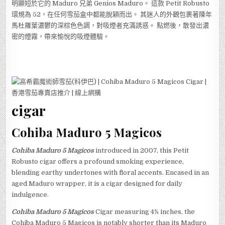
明顯短於它的 Maduro 兄弟 Genios Maduro。 這款 Petit Robusto
環規為 52，在任何雪茄盒中都能脫穎而出。 其迷人的外觀包裹著陳年
馬杜羅葉濃鬱的深棕色色調，對吸煙者充滿誘惑。 點燃後，散發出濃
密的煙霧，帶來愉悅的吸煙體驗。
cigar
Cohiba Maduro 5 Magicos
Cohiba Maduro 5 Magicos
introduced in 2007, this Petit
Robusto cigar offers a profound smoking experience,
blending earthy undertones with floral accents. Encased in an
aged Maduro wrapper, it is a cigar designed for daily
indulgence.
Cohiba Maduro 5 Magicos
Cigar measuring 4½ inches, the
Cohiba Maduro 5 Magicos is notably shorter than its Maduro