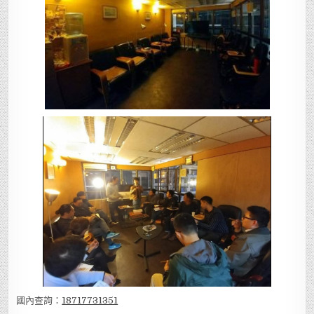
國內查詢：
18717731351