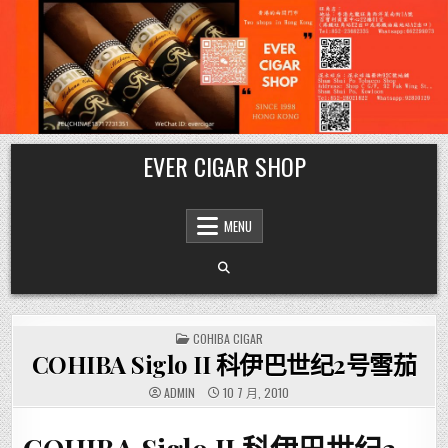
Skip
EVER CIGAR SHOP
to
content
MENU
POSTED
COHIBA CIGAR
IN
COHIBA Siglo II 科伊巴世纪2号雪茄
ADMIN
10 7 月, 2010