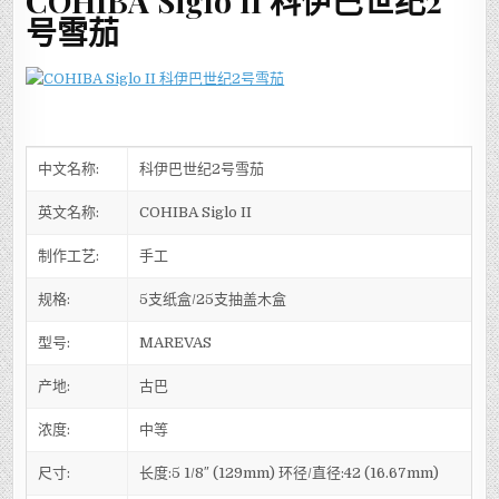
COHIBA Siglo II 科伊巴世纪2
号雪茄
中文名称:
科伊巴世纪2号雪茄
英文名称:
COHIBA Siglo II
制作工艺:
手工
规格:
5支纸盒/25支抽盖木盒
型号:
MAREVAS
产地:
古巴
浓度:
中等
尺寸:
长度:5 1/8″ (129mm) 环径/直径:42 (16.67mm)