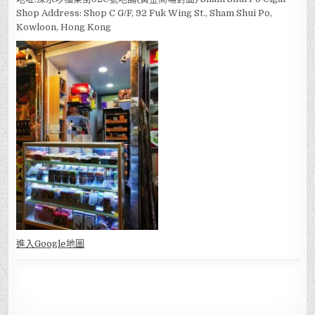
Shop Address: Shop C G/F, 92 Fuk Wing St., Sham Shui Po,
Kowloon, Hong Kong
進入Go
ogle地圖