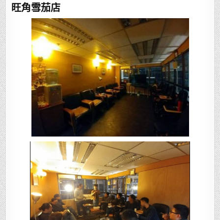
旺角雪茄店