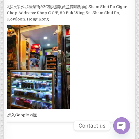
地址:深水埗福榮街92C號地舖(黃金商場對面) Sham Shui Po Cigar
Shop Address: Shop C G/F, 92 Fuk Wing St., Sham Shui Po,
Kowloon, Hong Kong
進入Go
ogle地圖
Contact us
OPEN CHAT