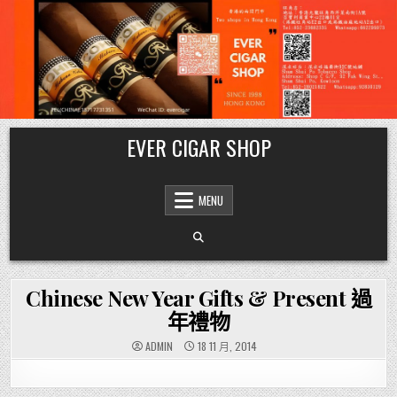
Skip
EVER CIGAR SHOP
to
content
MENU
Chinese New Year Gifts & Present 過
年禮物
ADMIN
18 11 月, 2014