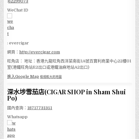
:
62299073
WeChat ID
: evercigar
網頁：
http://evercigar.com
旺角店： 地址：香港九龍旺角西洋菜南街1A號百寶利商業中心22樓01
室(港鐵旺角站E2出口或港鐵油麻地站A2出口)
進入Google Map
檢視較大的地圖
深水埗雪茄店(CIGAR SHOP in Sham Shui
Po)
國內查詢：
18717731351
Whatsapp