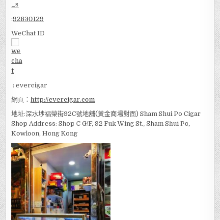
:
92830129
WeChat ID
: evercigar
網頁：
http://evercigar.com
地址:深水埗福榮街92C號地舖(黃金商場對面) Sham Shui Po Cigar
Shop Address: Shop C G/F, 92 Fuk Wing St., Sham Shui Po,
Kowloon, Hong Kong